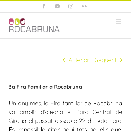
Skip
Facebook
YouTube
Instagram
Flickr
to
content
Anterior
Següent
3a Fira Familiar a Rocabruna
Un any més, la Fira familiar de Rocabruna
va omplir d’alegria el Parc Central de
Girona el passat dissabte 22 de setembre.
És impossible citar aquí tots aquells que