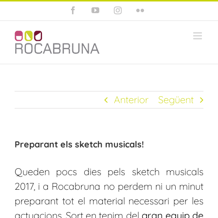
Skip
Facebook
YouTube
Instagram
Flickr
to
content
Anterior
Següent
Preparant els sketch musicals!
Queden pocs dies pels sketch musicals
2017, i a Rocabruna no perdem ni un minut
preparant tot el material necessari per les
actuacions. Sort en tenim del
gran equip de